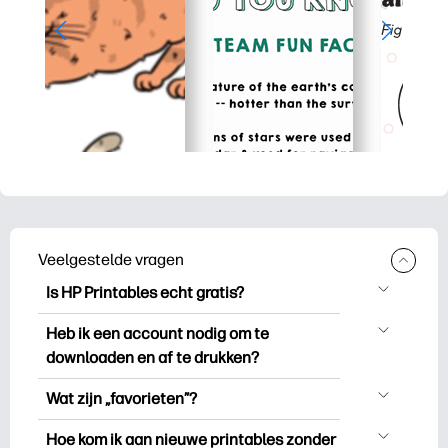
Veelgestelde vragen
Is HP Printables echt gratis?
HP Printables biedt meer dan 2.500
Heb ik een account nodig om te
gratis printables om te downloaden en
downloaden en af te drukken?
uit te drukken. Ontdek populaire
Je kunt ontdekken en printen zonder een
kleurplaten, leuke leerwerkbladen,
Wat zijn „favorieten”?
account aan te maken. Maar als u zich
knutselwerkjes en kaarten voor speciale
Favorieten is je persoonlijke voorraad
aanmeldt, kunt u uw favoriete printables
Hoe kom ik aan nieuwe printables zonder
gelegenheden, planners, kalenders en