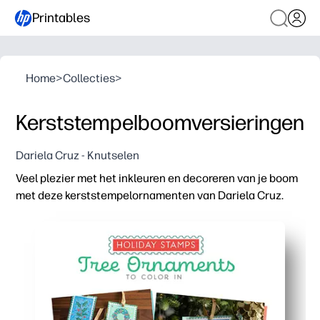
Printables
Home
>
Collecties
>
Kerststempelboomversieringen
Dariela Cruz - Knutselen
Veel plezier met het inkleuren en decoreren van je boom
met deze kerststempelornamenten van Dariela Cruz.
Waarom het werkt:
Knutselen om mee te nemen: voeg gewoon kleurpotloden, 
Betrek kinderen van alle leeftijden met ontwerpen in kleu
Ontwikkelt fijne motoriek en creativiteit terwijl je je voor
Veelzijdig voor thuis, in de klas of op feestjes - personali