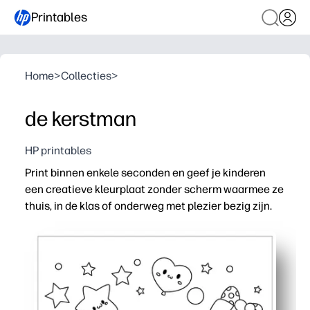
Printables
Home
>
Collecties
>
de kerstman
HP printables
Print binnen enkele seconden en geef je kinderen
een creatieve kleurplaat zonder scherm waarmee ze
thuis, in de klas of onderweg met plezier bezig zijn.
Waarom het werkt:
Geen voorbereiding - gewoon printen en kleuren wanneer
Vette, eenvoudige contouren helpen alle leeftijden te s
Ontwikkelt fijne motoriek, kleurherkenning en creativite
Veelzijdig voor rustige momenten, vroege afrondingen, 