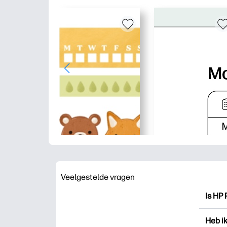
Veelgestelde vragen
Is HP 
HP Pri
Heb i
drukk