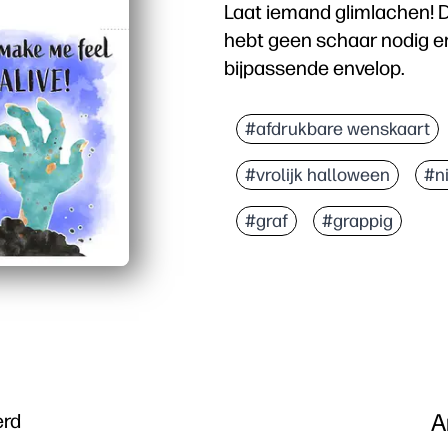
Laat iemand glimlachen! D
hebt geen schaar nodig e
bijpassende envelop.
#afdrukbare wenskaart
#vrolijk halloween
#ni
#graf
#grappig
A
erd