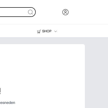
SHOP
Inkt en toner
Printers
!
tgesneden