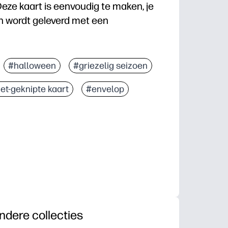
eze kaart is eenvoudig te maken, je
n wordt geleverd met een
#halloween
#griezelig seizoen
et-geknipte kaart
#envelop
ndere collecties