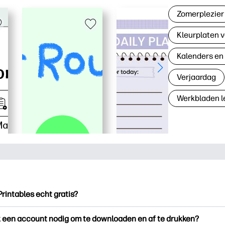
Zomerplezier
Kleurplaten v
Kalenders en
Verjaardag
Werkbladen l
Printables echt gratis?
ntables biedt meer dan 2.500 gratis printables om te downloade
k een account nodig om te downloaden en af te drukken?
en. Ontdek populaire kleurplaten, leuke leerwerkbladen, knutse