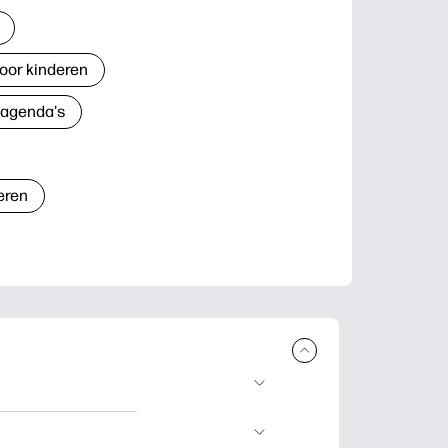
oor kinderen
 agenda's
eren
n en uit te
lwerkjes en kaarten