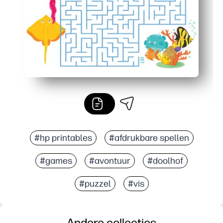
#hp printables
#afdrukbare spellen
#games
#avontuur
#doolhof
#puzzel
#vis
Andere collecties