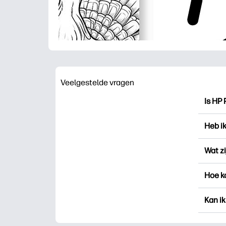
Veelgestelde vragen
Is HP 
HP Pri
Heb i
drukk
voor 
Je ku
Wat zi
aanme
„Favo
Favori
Hoe k
Print
besta
recht
U kun
Kan ik
nieuwe
doen).
Ja, je