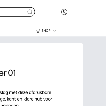
SHOP
Inkt en toner
Printers
r 01
pslag met deze afdrukbare
ge, kant-en-klare hub voor
nneringen.