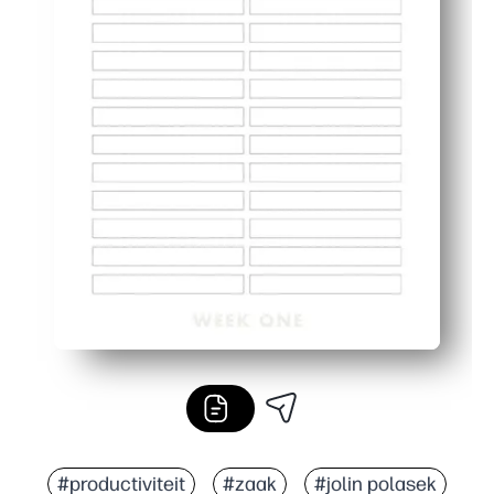
#productiviteit
#zaak
#jolin polasek