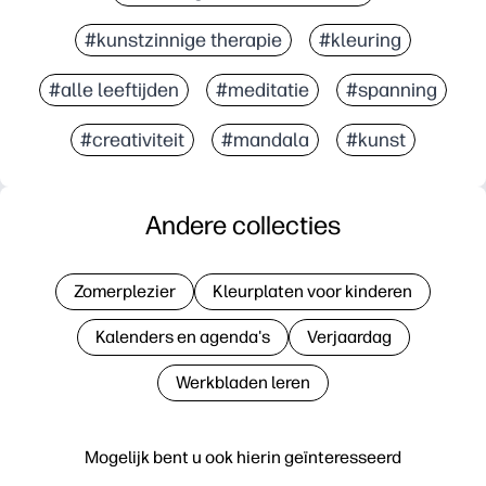
#kunstzinnige therapie
#kleuring
#alle leeftijden
#meditatie
#spanning
#creativiteit
#mandala
#kunst
Andere collecties
Zomerplezier
Kleurplaten voor kinderen
Kalenders en agenda's
Verjaardag
Werkbladen leren
Mogelijk bent u ook hierin geïnteresseerd