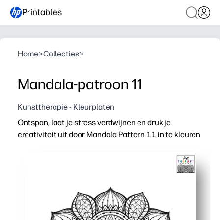
Printables
Home
>
Collecties
>
Mandala-patroon 11
Kunsttherapie - Kleurplaten
Ontspan, laat je stress verdwijnen en druk je
creativiteit uit door Mandala Pattern 11 in te kleuren
Waarom het werkt:
Print-and-Go: geen voorbereiding voor drukke ouders e
Het ingewikkelde mandala-ontwerp verhoogt de focus en 
Zorgt voor fijne motoriek, kleurkeuze en doorzettingsve
Geschikt voor klaslokalen, counselinghoeken, naschoolse