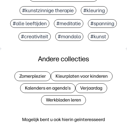
#kunstzinnige therapie
#kleuring
#alle leeftijden
#meditatie
#spanning
#creativiteit
#mandala
#kunst
Andere collecties
Zomerplezier
Kleurplaten voor kinderen
Kalenders en agenda's
Verjaardag
Werkbladen leren
Mogelijk bent u ook hierin geïnteresseerd