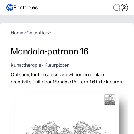
Printables
Home
>
Collecties
>
Mandala-patroon 16
Kunsttherapie - Kleurplaten
Ontspan, laat je stress verdwijnen en druk je
creativiteit uit door Mandala Pattern 16 in te kleuren
Waarom het werkt:
Print-and-Go-activiteit: geen voorbereiding voor snelle 
Bevordert de focus en mindfulness - ideaal voor herse
Zorgt voor fijne motoriek en patroonbewustzijn, waardoo
Herbruikbaar en deelbaar: druk meerdere exemplaren af,