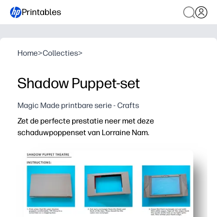
Printables
Home
>
Collecties
>
Shadow Puppet-set
Magic Made printbare serie - Crafts
Zet de perfecte prestatie neer met deze
schaduwpoppenset van Lorraine Nam.
Waarom het werkt:
Geen voorbereiding: gewoon printen, knippen en op stic
Verbetert de taal- en vertelvaardigheden terwijl kinder
Schermloos plezier dat klaslokalen, feestjes en gezelli
Gewaagde, door kunstenaars gemaakte silhouetten we