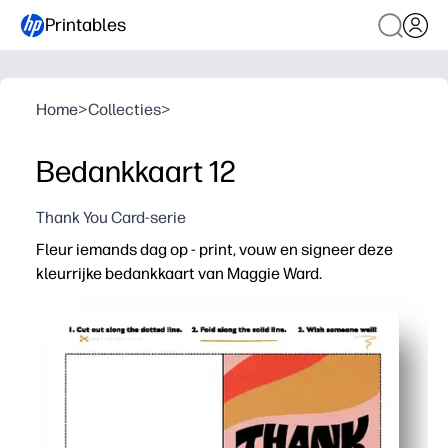
Printables
Home
>
Collecties
>
Bedankkaart 12
Thank You Card-serie
Fleur iemands dag op - print, vouw en signeer deze
kleurrijke bedankkaart van Maggie Ward.
Waarom het werkt:
Gemak zonder voorbereiding — binnen enkele minuten kl
Levendige, kindvriendelijke illustraties zorgen ervoor
Veelzijdig voor ouders, leerkrachten en gezinnen - per
Eenvoudig te personaliseren: voeg je eigen boodschap,