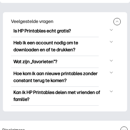
Veelgestelde vragen
Is HP Printables echt gratis?
HP Printables biedt meer dan 2.500
Heb ik een account nodig om te
gratis printables om te downloaden en
downloaden en af te drukken?
uit te drukken. Ontdek populaire
Je kunt ontdekken en printen zonder een
kleurplaten, leuke leerwerkbladen,
Wat zijn „favorieten”?
account aan te maken. Maar als u zich
knutselwerkjes en kaarten voor speciale
Favorieten is je persoonlijke voorraad
aanmeldt, kunt u uw favoriete printables
Hoe kom ik aan nieuwe printables zonder
gelegenheden, planners, kalenders en
favoriete printables. Als u een bepaald
opslaan en deze gemakkelijk
constant terug te komen?
meer.
afdrukbaar bestand wilt
terugvinden onder „Favorieten”.
U kunt
zich inschrijven op
de HP
bookmarken/opslaan, klikt u gewoon op
Kan ik HP Printables delen met vrienden of
Sommige premiumcollecties kunt u
Printables-nieuwsbrief om op de hoogte
het hartpictogram in de
familie?
vragen of u zich kunt abonneren op de
te blijven van nieuwe printables (zodat u
rechterbovenhoek van de miniatuur.
Printables-nieuwsbrief voordat u deze
Ja, je kunt delen voor persoonlijk gebruik
minder tijd hoeft te besteden aan jagen
downloadt/afdrukt.
— omdat vreugde zich vermenigvuldigt
en meer tijd aan doen).
wanneer je het deelt. U kunt ook uw HP
Printables-nieuwsbrief delen en