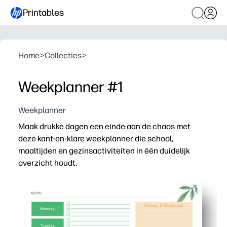
Printables
Home
>
Collecties
>
Weekplanner #1
Weekplanner
Maak drukke dagen een einde aan de chaos met
deze kant-en-klare weekplanner die school,
maaltijden en gezinsactiviteiten in één duidelijk
overzicht houdt.
Waarom het werkt:
Geen voorbereiding: print op standaardpapier en begin 
Kindvriendelijke indeling - ruime dozen voor maandag 
Flexibel voor gezinnen en klaslokalen - houd opdrachten