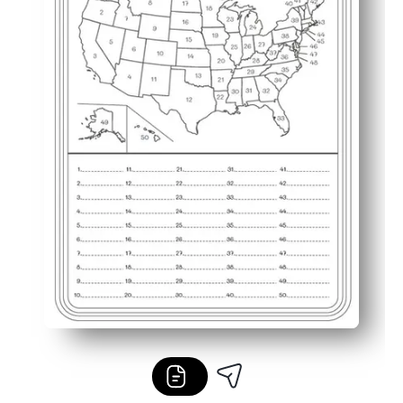
Stimuleert nauwkeurige handschrift- en kaartvaardighe