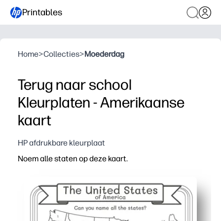
Printables
Home
>
Collecties
>
Moederdag
Terug naar school
Kleurplaten - Amerikaanse
kaart
HP afdrukbare kleurplaat
Noem alle staten op deze kaart.
Waarom het werkt:
Print-and-Go: geen voorbereiding nodig voor een snelle 
Combineert etikettering met kleuren - een praktische 
Flexibel gebruik: quizzen, centra, vroege afronders of h