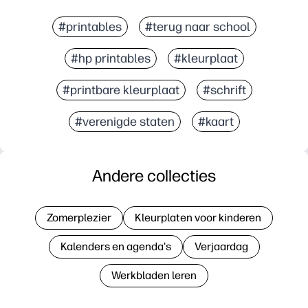
#printables
#terug naar school
#hp printables
#kleurplaat
#printbare kleurplaat
#schrift
#verenigde staten
#kaart
Andere collecties
Zomerplezier
Kleurplaten voor kinderen
Kalenders en agenda's
Verjaardag
Werkbladen leren