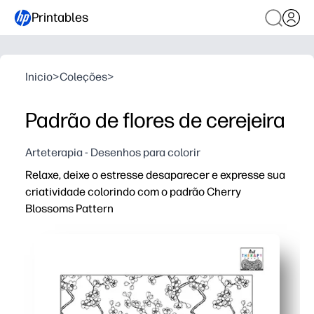
Printables
Inicio
>
Coleções
>
Padrão de flores de cerejeira
Arteterapia - Desenhos para colorir
Relaxe, deixe o estresse desaparecer e expresse sua
criatividade colorindo com o padrão Cherry
Blossoms Pattern
Por que funciona:
Você pode imprimir e começar em minutos, sem necess
Motivos repetidos de flores de cerejeira guiam uma colo
Perfeito para casa, na sala de aula ou no intervalo - um
Reimprima a qualquer momento para explorar novas pale