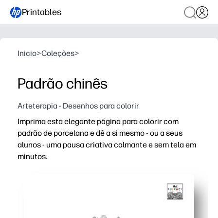
Printables
Inicio
>
Coleções
>
Padrão chinês
Arteterapia - Desenhos para colorir
Imprima esta elegante página para colorir com
padrão de porcelana e dê a si mesmo - ou a seus
alunos - uma pausa criativa calmante e sem tela em
minutos.
Por que funciona:
Sem preparação - basta imprimir e colorir com giz de ce
Detalhe calmante - motivos repetidos promovem atenção
Ideal para a sala de aula e para o lar — perfeito para p