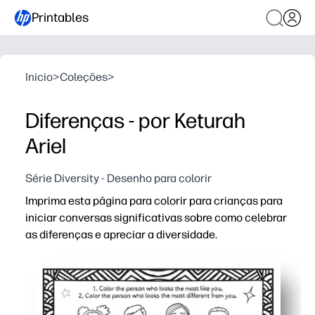
Printables
Inicio
>
Coleções
>
Diferenças - por Keturah
Ariel
Série Diversity - Desenho para colorir
Imprima esta página para colorir para crianças para
iniciar conversas significativas sobre como celebrar
as diferenças e apreciar a diversidade.
Por que funciona:
Configuração sem preparação: basta imprimir e adicionar
Engajamento prático: colorir mantém as mãos pequenas
Uso versátil — perfeito para discussões em sala de aula,