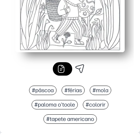
#páscoa
#férias
#mola
#paloma o'toole
#colorir
#tapete americano