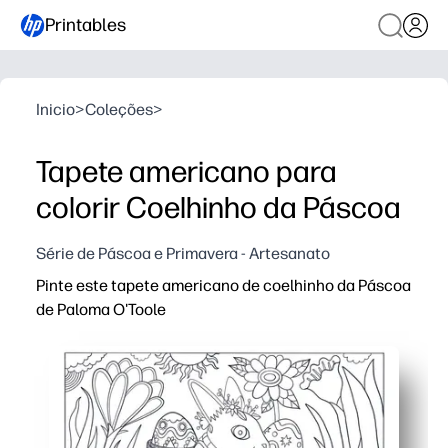
Printables
Inicio
>
Coleções
>
Tapete americano para
colorir Coelhinho da Páscoa
Série de Páscoa e Primavera - Artesanato
Pinte este tapete americano de coelhinho da Páscoa
de Paloma O'Toole
Por que funciona:
Você imprime em segundos - sem preparação, diversão 
O lindo coelhinho e os detalhes de primavera convidam
Seus filhos desenvolvem habilidades motoras finas e 
Dimensionado para facilitar o uso do tapete americano 