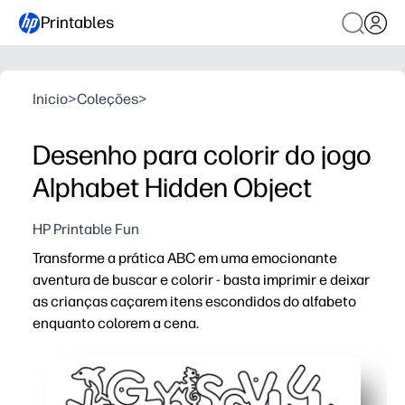
Printables
Inicio
>
Coleções
>
Desenho para colorir do jogo
Alphabet Hidden Object
HP Printable Fun
Transforme a prática ABC em uma emocionante
aventura de buscar e colorir - basta imprimir e deixar
as crianças caçarem itens escondidos do alfabeto
enquanto colorem a cena.
Por que funciona:
Sem preparação e sem estresse: imprima uma vez, pegue
Desenvolve habilidades essenciais: reconhecimento de 