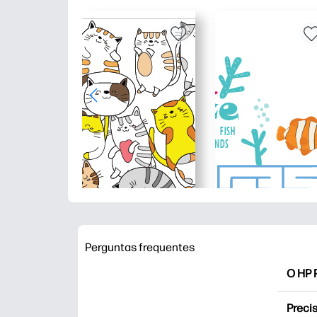
Perguntas frequentes
O HP P
O HP P
Precis
Explor