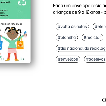
Faça um envelope recicla
crianças de 9 a 12 anos -
#volta às aulas
#elem
#planilha
#reciclar
#dia nacional da recicla
#envelope
#adesivos
O