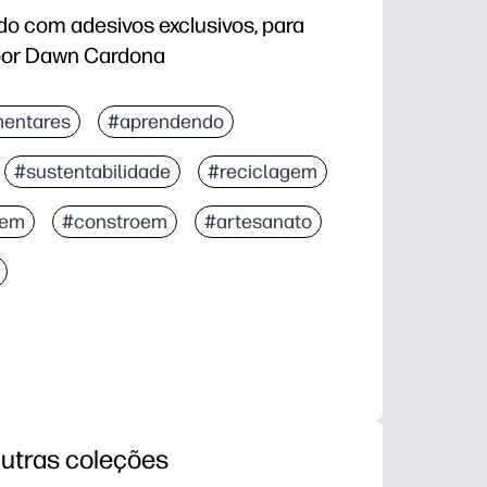
do com adesivos exclusivos, para
 por Dawn Cardona
entares
#aprendendo
#sustentabilidade
#reciclagem
gem
#constroem
#artesanato
utras coleções