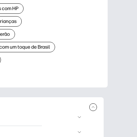
as com HP
crianças
verão
 com um toque de Brasil
ar e imprimir.
dizado, artesanato