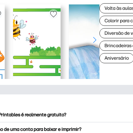
Volta às aul
Colorir para 
Diversão de 
Brincadeiras
Aniversário
rintables é realmente gratuito?
rintables oferece mais de 2,500 impressoras gratuitas para baix
o de uma conta para baixar e imprimir?
e páginas populares para colorir, planilhas divertidas de apren