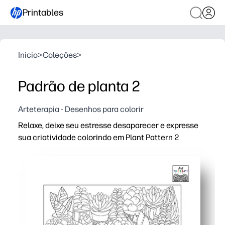
Printables
Inicio
>
Coleções
>
Padrão de planta 2
Arteterapia - Desenhos para colorir
Relaxe, deixe seu estresse desaparecer e expresse
sua criatividade colorindo em Plant Pattern 2
Por que funciona:
Imprima e leve sem preparação - acalme a sala rapidam
Engajamento sem tela: padrões frondosos ajudam a mant
Adapta-se a qualquer ambiente: use em cantos tranquilos,
Reimprima a qualquer momento - crie conjuntos de aula