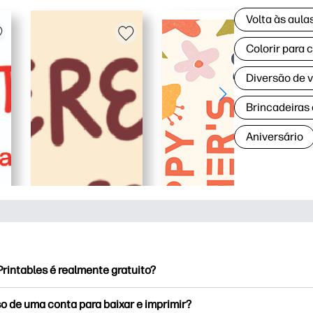
Volta às aul
Colorir para 
Diversão de 
Brincadeiras
Aniversário
rintables é realmente gratuito?
rintables oferece mais de 2,500 impressoras gratuitas para baix
o de uma conta para baixar e imprimir?
e páginas populares para colorir, planilhas divertidas de apren