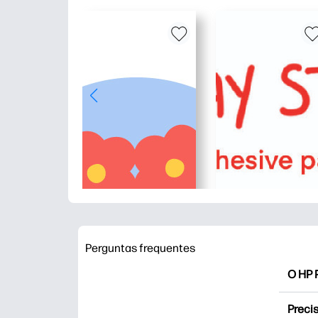
Perguntas frequentes
O HP P
O HP P
Precis
Explor