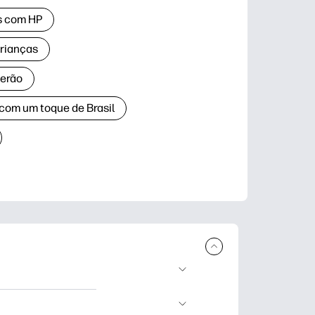
as com HP
crianças
verão
 com um toque de Brasil
ar e imprimir.
dizado, artesanato