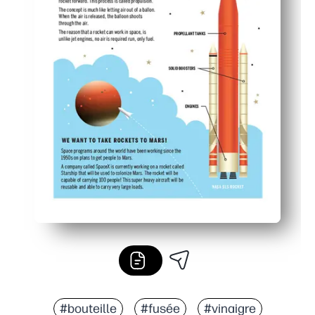
#bouteille
#fusée
#vinaigre