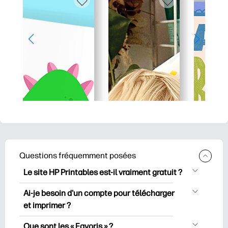
Questions fréquemment posées
Le site HP Printables est-il vraiment gratuit ?
HP Printables propose plus de 2500
Ai-je besoin d'un compte pour télécharger
documents imprimables gratuits à
et imprimer ?
télécharger et à imprimer. Découvrez
Vous pouvez explorer et imprimer sans
des pages de coloriage populaires, des
Que sont les « Favoris » ?