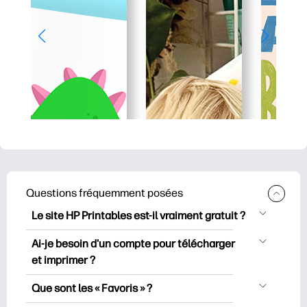
Questions fréquemment posées
Le site HP Printables est-il vraiment gratuit ?
HP Printables propose plus de 2500
Ai-je besoin d'un compte pour télécharger
documents imprimables gratuits à
et imprimer ?
télécharger et à imprimer. Découvrez
Vous pouvez explorer et imprimer sans
des pages de coloriage populaires, des
Que sont les « Favoris » ?
créer de compte. Mais en vous
fiches d’apprentissage ludiques, des