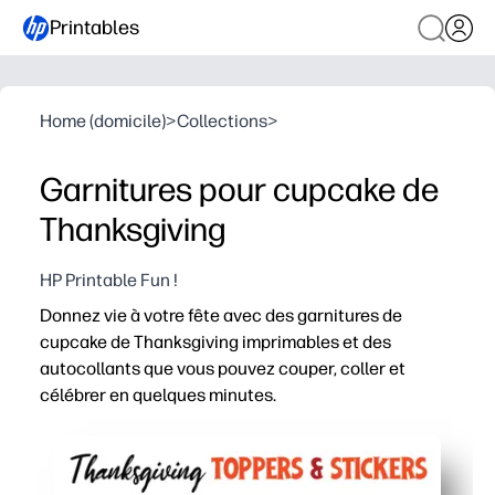
Printables
Home (domicile)
>
Collections
>
Garnitures pour cupcake de
Thanksgiving
HP Printable Fun !
Donnez vie à votre fête avec des garnitures de
cupcake de Thanksgiving imprimables et des
autocollants que vous pouvez couper, coller et
célébrer en quelques minutes.
Pourquoi ça marche
Préparation zéro - il suffit d'imprimer, de couper et de c
Modèles polyvalents - habiller des cupcakes, des sacs à