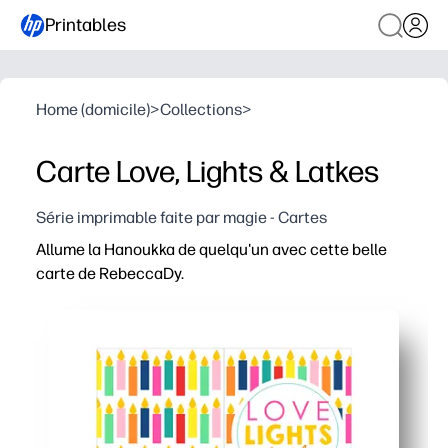
Printables
Home (domicile)
>
Collections
>
Carte Love, Lights & Latkes
Série imprimable faite par magie - Cartes
Allume la Hanoukka de quelqu'un avec cette belle
carte de RebeccaDy.
Pourquoi ça marche
Pas de préparation et de rapidité - il vous suffit d'impri
Personnel et sincère - vous ajoutez votre propre messag
Flexible pour n'importe quelle liste - imprimez une ou u
Amusement adapté aux enfants - invitez les enfants à si