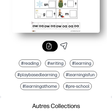
#reading
#writing
#learning
#playbasedlearning
#learningisfun
#learningathome
#pre-school
Autres Collections