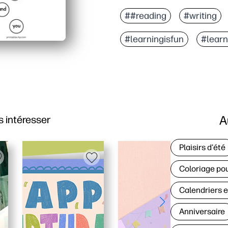
##reading
#writing
#learningisfun
#lear
A
 intéresser
Plaisirs d'été
Coloriage pou
Calendriers e
Anniversaire