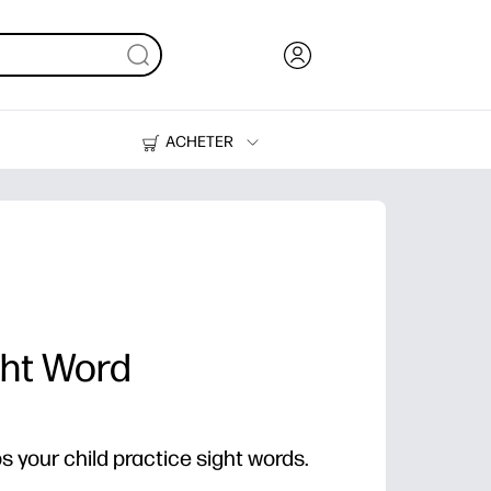
ACHETER
Encre, toner et papier
Imprimantes
ght Word
ps your child practice sight words.