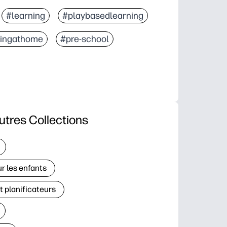
#learning
#playbasedlearning
ningathome
#pre-school
utres Collections
r les enfants
t planificateurs