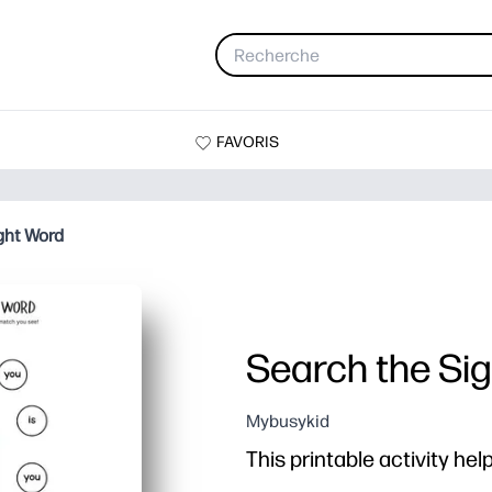
FAVORIS
ght Word
Search the Si
Mybusykid
This printable activity hel