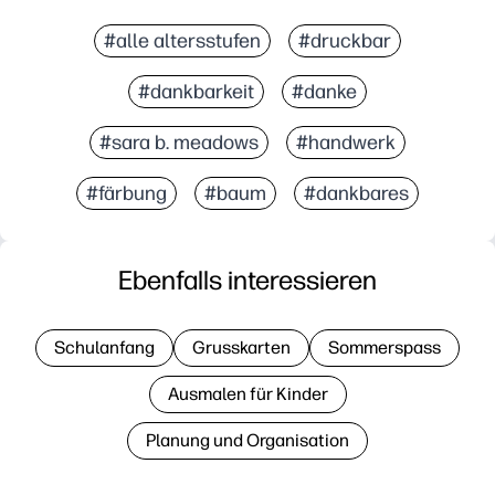
#alle altersstufen
#druckbar
#dankbarkeit
#danke
#sara b. meadows
#handwerk
#färbung
#baum
#dankbares
Ebenfalls interessieren
Schulanfang
Grusskarten
Sommerspass
Ausmalen für Kinder
Planung und Organisation