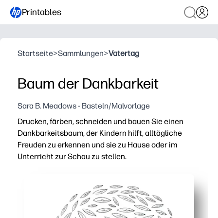
Printables
Startseite
>
Sammlungen
>
Vatertag
Baum der Dankbarkeit
Sara B. Meadows - Basteln/Malvorlage
Drucken, färben, schneiden und bauen Sie einen
Dankbarkeitsbaum, der Kindern hilft, alltägliche
Freuden zu erkennen und sie zu Hause oder im
Unterricht zur Schau zu stellen.
Warum es funktioniert:
Keine Vorbereitung — drucken Sie einfach auf Normalpap
Sinnvolle Reflexion — Kinder schreiben oder zeichnen au
Aufbau von Fähigkeiten — steigert Selbstverständnis, 