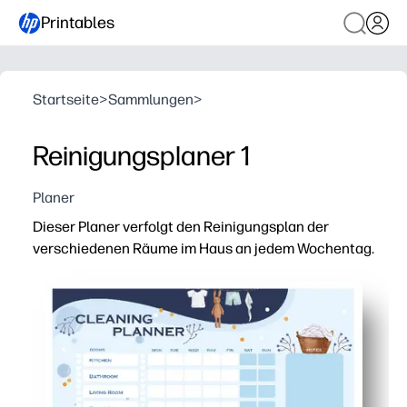
Printables
Startseite
>
Sammlungen
>
Reinigungsplaner 1
Planer
Dieser Planer verfolgt den Reinigungsplan der
verschiedenen Räume im Haus an jedem Wochentag.
Warum es funktioniert:
Du druckst einfach aus und postest — keine Vorbereitu
Das wöchentliche Layout auf einen Blick hält alle auf 
Durch Boxen und Abhaken von Raum zu Raum können Sie A
Wiederverwenden, indem Sie es laminieren oder eine Hü