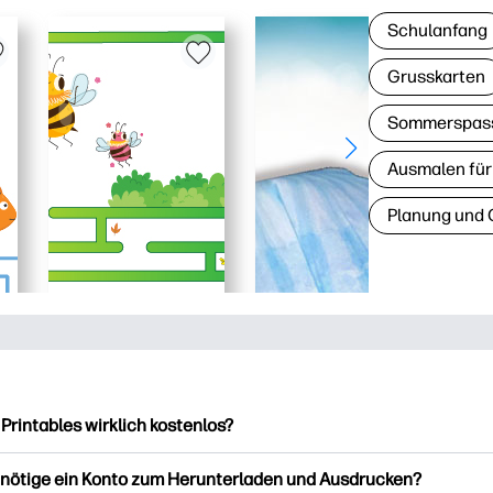
Schulanfang
Grusskarten
Sommerspas
Ausmalen für
Planung und 
 Printables wirklich kostenlos?
intables bietet über 2.500 kostenlose Vorlagen zum Herunterla
enötige ein Konto zum Herunterladen und Ausdrucken?
ucken. Entdecken Sie beliebte Vorlagen, unterhaltsame Arbeits