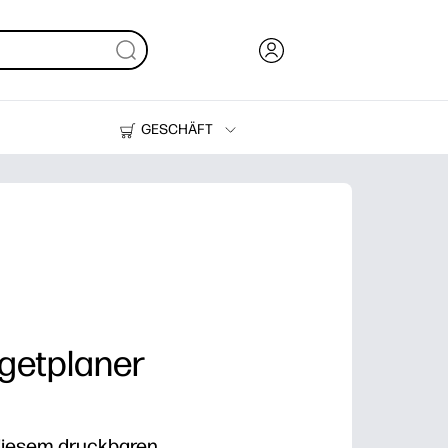
GESCHÄFT
Tinte, Toner und Papier
Drucker
dgetplaner
 diesem druckbaren