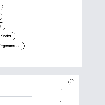
s
 Kinder
Organisation
den und
blätter zum Lernen,