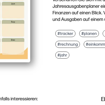
Jahresausgabenplaner ein
Finanzen auf einen Blick.
und Ausgaben auf einem ü
Warum es funktioniert:
Format ohne Vorbereitu
#tracker
#planen
Mithilfe der Spalten „
#rechnung
#einkom
Familien- und klassen
Sauberes, ordnerfertig
#jahr
E
lls interessieren: