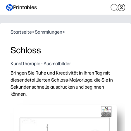
Printables
Startseite
>
Sammlungen
>
Schloss
Kunsttherapie - Ausmalbilder
Bringen Sie Ruhe und Kreativität in Ihren Tag mit
dieser detaillierten Schloss-Malvorlage, die Sie in
Sekundenschnelle ausdrucken und beginnen
können.
Warum es funktioniert:
Keine Vorbereitung — einfach herunterladen, ausdrucke
Ausgewogene Details und viel Freiraum machen es für e
Fördert Fähigkeiten — stärkt die Feinmotorik, den Fok