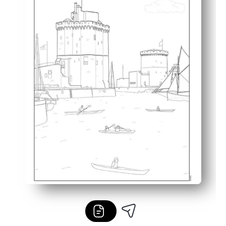
Vielseitig einsetzbar — ideal für Denkpausen, Frühauf