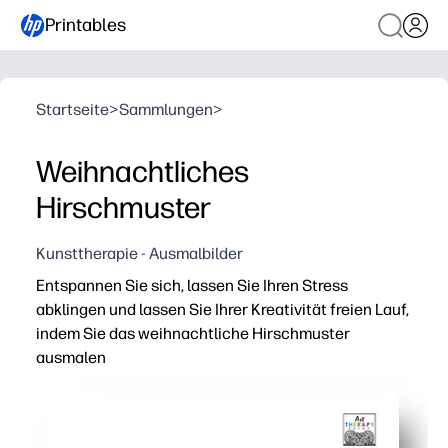
Printables
Startseite
>
Sammlungen
>
Weihnachtliches
Hirschmuster
Kunsttherapie - Ausmalbilder
Entspannen Sie sich, lassen Sie Ihren Stress
abklingen und lassen Sie Ihrer Kreativität freien Lauf,
indem Sie das weihnachtliche Hirschmuster
ausmalen
Warum es funktioniert:
Einfach drucken und ausmalen — keine Vorbereitung, ke
Du bekommst eine beruhigende, bildschirmfreie Gehirn