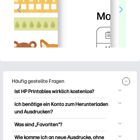
Häufig gestellte Fragen
Ist HP Printables wirklich kostenlos?
HP Printables bietet über 2.500
Ich benötige ein Konto zum Herunterladen
kostenlose Vorlagen zum Herunterladen
und Ausdrucken?
und Ausdrucken. Entdecken Sie beliebte
Sie können es erkunden und drucken,
Vorlagen, unterhaltsame Arbeitsblätter
Was sind „Favoriten“?
ohne ein Konto zu erstellen. Aber wenn
zum Lernen, Bastelideen und Karten für
Favourites is Ihr persönlicher Vorrat an
Sie sich anmelden, können Sie Ihre
Wie komme ich an neue Ausdrucke, ohne
besondere Anlässe, Planer, Kalender und