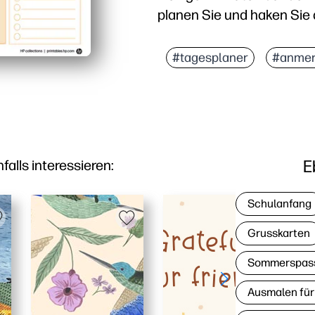
planen Sie und haken Sie a
Warum es funktioniert:
Das Print-and-Go-Layout
#tagesplaner
#anmer
In übersichtlichen Absc
Kinderfreundlich für Ha
Jeden Tag wiederverwend
E
lls interessieren:
Schulanfang
Grusskarten
Sommerspas
Ausmalen für