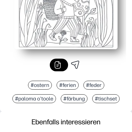
#ostern
#ferien
#feder
#paloma o'toole
#färbung
#tischset
Ebenfalls interessieren