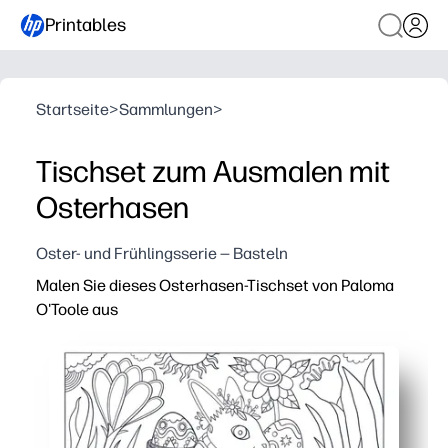
Printables
Startseite
>
Sammlungen
>
Tischset zum Ausmalen mit
Osterhasen
Oster- und Frühlingsserie — Basteln
Malen Sie dieses Osterhasen-Tischset von Paloma
O'Toole aus
Warum es funktioniert:
Sie drucken in Sekundenschnelle — keine Vorbereitung, s
Die niedlichen Hasen- und Frühlingsakzente laden zu r
Ihre Kinder entwickeln Feinmotorik und kreatives Selbst
Die Größe des Tischsets ist einfach zu verwenden — sch