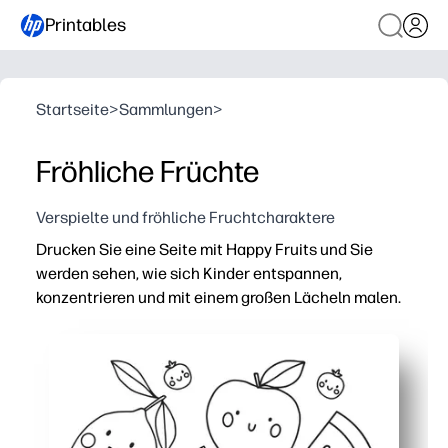
Printables
Startseite
>
Sammlungen
>
Fröhliche Früchte
Verspielte und fröhliche Fruchtcharaktere
Drucken Sie eine Seite mit Happy Fruits und Sie
werden sehen, wie sich Kinder entspannen,
konzentrieren und mit einem großen Lächeln malen.
Warum es funktioniert:
Aktivitäten ohne Vorbereitung — klicken Sie einfach au
Schnelles Anziehen — niedliche Gesichter und sich wie
Fördert Fähigkeiten — Feinmotorik, Farberkennung und 
Fördert gesunde Gespräche — nutzen Sie die Früchte, 