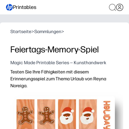
Printables
Startseite
>
Sammlungen
>
Feiertags-Memory-Spiel
Magic Made Printable Series — Kunsthandwerk
Testen Sie Ihre Fähigkeiten mit diesem
Erinnerungsspiel zum Thema Urlaub von Reyna
Noreiga.
Warum es funktioniert:
Sie drucken zu Hause, schneiden aus und können innerh
Ihre Kinder entwickeln Gedächtnis-, Konzentrations- u
Du kannst die Herausforderung für jede Gruppe skalier
Drucken Sie es auf Karton oder Laminat, damit Sie es 