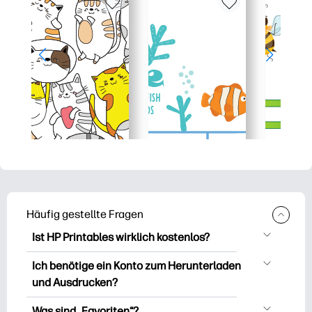
Häufig gestellte Fragen
Ist HP Printables wirklich kostenlos?
HP Printables bietet über 2.500
Ich benötige ein Konto zum Herunterladen
kostenlose Vorlagen zum Herunterladen
und Ausdrucken?
und Ausdrucken. Entdecken Sie beliebte
Sie können es erkunden und drucken,
Vorlagen, unterhaltsame Arbeitsblätter
Was sind „Favoriten“?