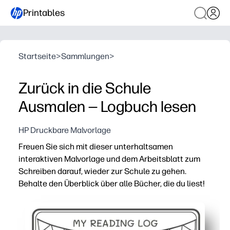
Printables
Startseite
>
Sammlungen
>
Zurück in die Schule
Ausmalen — Logbuch lesen
HP Druckbare Malvorlage
Freuen Sie sich mit dieser unterhaltsamen
interaktiven Malvorlage und dem Arbeitsblatt zum
Schreiben darauf, wieder zur Schule zu gehen.
Behalte den Überblick über alle Bücher, die du liest!
Warum es funktioniert:
Drucken und loslegen — Sie können es in Sekundenschne
Fesselt die Leser — Kinder malen, während sie Bücher p