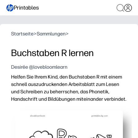
Printables
Startseite
>
Sammlungen
>
Buchstaben R lernen
Desirée @lovebloomlearn
Helfen Sie Ihrem Kind, den Buchstaben R mit einem
schnell auszudruckenden Arbeitsblatt zum Lesen
und Schreiben zu beherrschen, das Phonetik,
Handschrift und Bildübungen miteinander verbindet.
Warum es funktioniert:
Keine Vorbereitung — einfach ausdrucken und los geht's
Baut die Erkennung von Groß- und Kleinbuchstaben R mi
Stärkt die Geräuschwahrnehmung am Anfang, indem R B