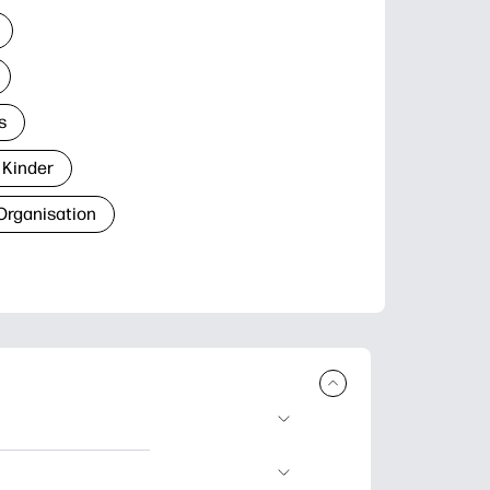
s
 Kinder
Organisation
den und
blätter zum Lernen,