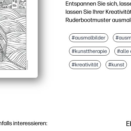
Entspannen Sie sich, lass
lassen Sie Ihrer Kreativitä
Ruderbootmuster ausma
Warum es funktioniert:
Drucken ohne Vorbereit
#ausmalbilder
#ausm
Achtsame Details — klar
#kunsttherapie
#alle 
Vielseitig für zu Hause
Tragbarer Spaß ohne Bi
#kreativität
#kunst
E
lls interessieren: