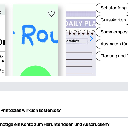
Schulanfang
Grusskarten
Sommerspas
Ausmalen für
Planung und 
 Printables wirklich kostenlos?
intables bietet über 2.500 kostenlose Vorlagen zum Herunterla
enötige ein Konto zum Herunterladen und Ausdrucken?
ucken. Entdecken Sie beliebte Vorlagen, unterhaltsame Arbeits