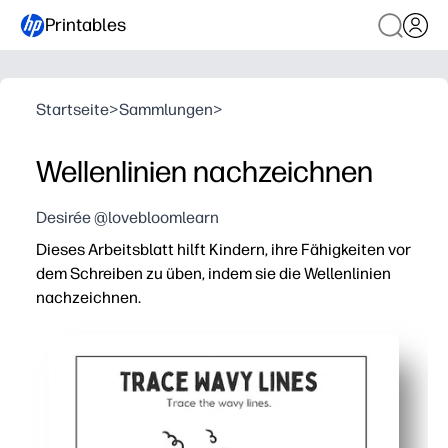
Printables
Startseite
>
Sammlungen
>
Wellenlinien nachzeichnen
Desirée @lovebloomlearn
Dieses Arbeitsblatt hilft Kindern, ihre Fähigkeiten vor
dem Schreiben zu üben, indem sie die Wellenlinien
nachzeichnen.
Warum es funktioniert:
Sie drucken und los geht's — keine Vorbereitung, kein S
Sie stärken die Feinmotorik, die Hand-Auge-Koordination
Kurvige Pfade machen das Üben zum Spiel — die Kinder b
Flexibel für zu Hause, im Klassenzimmer oder in der Th