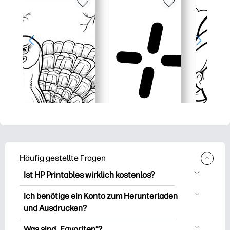
Häufig gestellte Fragen
Ist HP Printables wirklich kostenlos?
HP Printables bietet über 2.500
Ich benötige ein Konto zum Herunterladen
kostenlose Vorlagen zum Herunterladen
und Ausdrucken?
und Ausdrucken. Entdecken Sie beliebte
Sie können es erkunden und drucken,
Vorlagen, unterhaltsame Arbeitsblätter
Was sind „Favoriten“?