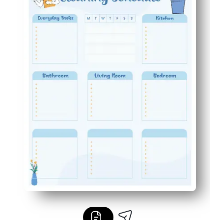
Motivador: las casillas de verificación satisfactorias 
Reutilizable: imprime una hoja nueva cada semana o col