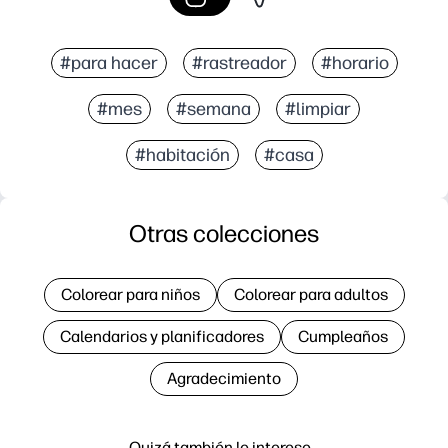
#para hacer
#rastreador
#horario
#mes
#semana
#limpiar
#habitación
#casa
Otras colecciones
Colorear para niños
Colorear para adultos
Calendarios y planificadores
Cumpleaños
Agradecimiento
Quizá también le interese…