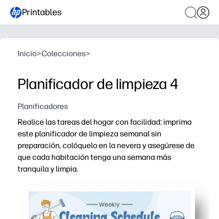
Printables
Inicio
>
Colecciones
>
Planificador de limpieza 4
Planificadores
Realice las tareas del hogar con facilidad: imprima
este planificador de limpieza semanal sin
preparación, colóquelo en la nevera y asegúrese de
que cada habitación tenga una semana más
tranquila y limpia.
Por qué funciona:
Ahorra tiempo: las secciones habitación por habitación
Flexible: los espacios en blanco te permiten adaptar las