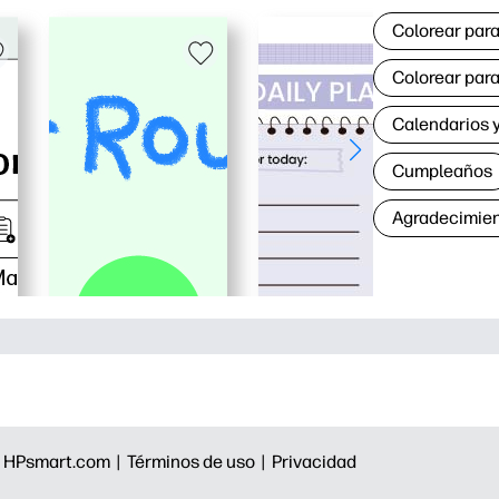
Colorear para
Colorear para
Calendarios y
Cumpleaños
Agradecimie
|
HPsmart.com |
Términos de uso |
Privacidad