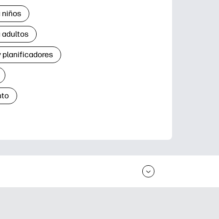
 niños
 adultos
 planificadores
nto