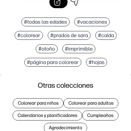
#todas las edades
#vacaciones
#colorear
#prados de sara
#caída
#otoño
#imprimible
#página para colorear
#hojas
Otras colecciones
Colorear para niños
Colorear para adultos
Calendarios y planificadores
Cumpleaños
Agradecimiento