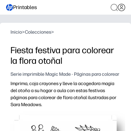
Printables
Inicio
>
Colecciones
>
Fiesta festiva para colorear
la flora otoñal
Serie imprimible Magic Made - Páginas para colorear
Imprima, coja crayones y lleve la acogedora magia
del otoño a su hogar o aula con estas festivas
páginas para colorear de flora otoñal ilustradas por
Sara Meadows.
Por qué funciona:
Comodidad de imprimir y llevar: sin preparación y listo 
Atractivo y relajante: ideal para los descansos mentale