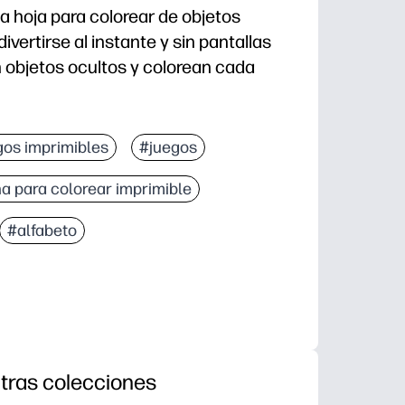
 hoja para colorear de objetos
ivertirse al instante y sin pantallas
 objetos ocultos y colorean cada
: presione imprimir y estará listo para la clase, las c
gos imprimibles
#juegos
 un desafío de buscar y encontrar más una página re
a para colorear imprimible
agudiza el enfoque, el escaneo visual, el vocabulario y
gar: ideal para centros, personas que terminan tempra
#alfabeto
tras colecciones