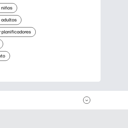
 niños
 adultos
 planificadores
nto