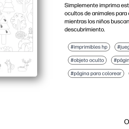
Simplemente imprima esta
ocultos de animales para d
mientras los niños buscan
descubrimiento.
Por qué funciona:
Actividad sin preparación
#imprimibles hp
#jue
Compromiso dos en uno:
#objeto oculto
#págin
Desarrolla habilidades: 
Flexible en cualquier lu
#página para colorear
O