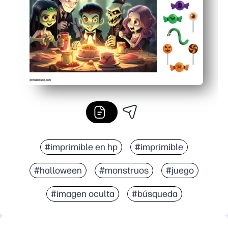
#imprimible en hp
#imprimible
#halloween
#monstruos
#juego
#imagen oculta
#búsqueda