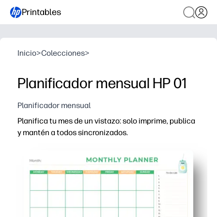
Printables
Inicio
>
Colecciones
>
Planificador mensual HP 01
Planificador mensual
Planifica tu mes de un vistazo: solo imprime, publica
y mantén a todos sincronizados.
Por qué funciona:
Imprimible sin preparación: cuadrícula mensual clara que 
Diseño apto para toda la familia: los niños pueden ayud
Aumenta la visibilidad: el diseño limpio es fácil de leer 
Te mantiene al día: el espacio para notas y recordatori