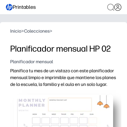
Printables
Inicio
>
Colecciones
>
Planificador mensual HP 02
Planificador mensual
Planifica tu mes de un vistazo con este planificador
mensual limpio e imprimible que mantiene los planes
de la escuela, la familia y el aula en un solo lugar.
Por qué funciona:
Configuración sin preparación: imprima desde casa y 
Amplia cuadrícula mensual: suficiente espacio para tare
Apto para niños y preparado para profesores: codifica po
Reutilizable y flexible: se reimprime para cualquier m