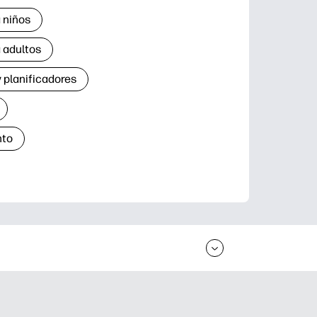
 niños
 adultos
 planificadores
nto