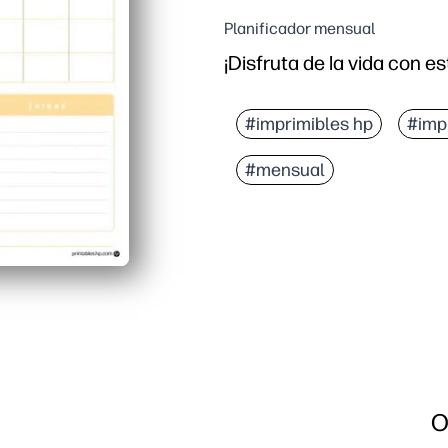
Planificador mensual
¡Disfruta de la vida con es
#imprimibles hp
#imp
#mensual
O