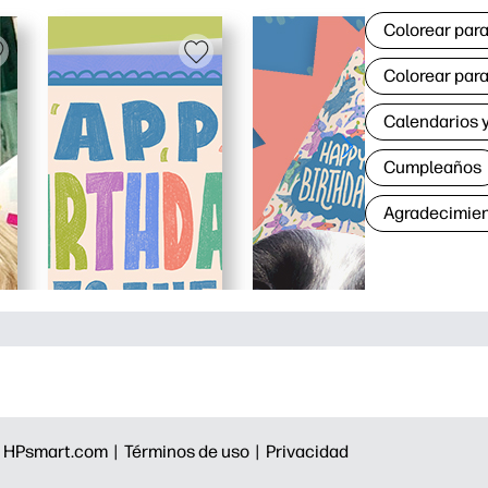
Colorear para
Colorear para
Calendarios y
Cumpleaños
Agradecimie
|
HPsmart.com |
Términos de uso |
Privacidad