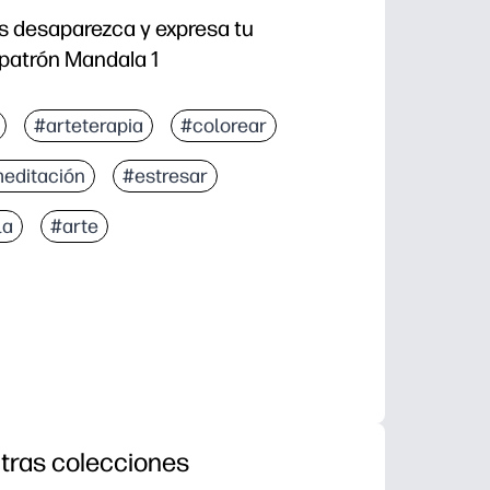
és desaparezca y expresa tu
 patrón Mandala 1
#arteterapia
#colorear
editación
#estresar
la
#arte
tras colecciones