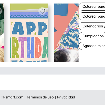
Colorear para
Colorear para
Calendarios y
Cumpleaños
Agradecimie
|
HPsmart.com |
Términos de uso |
Privacidad