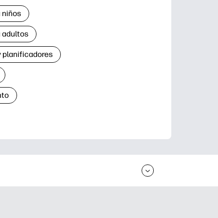
 niños
 adultos
 planificadores
nto