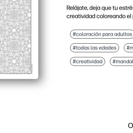
Relájate, deja que tu estr
creatividad coloreando el
#coloración para adultos
#todas las edades
#m
#creatividad
#manda
O