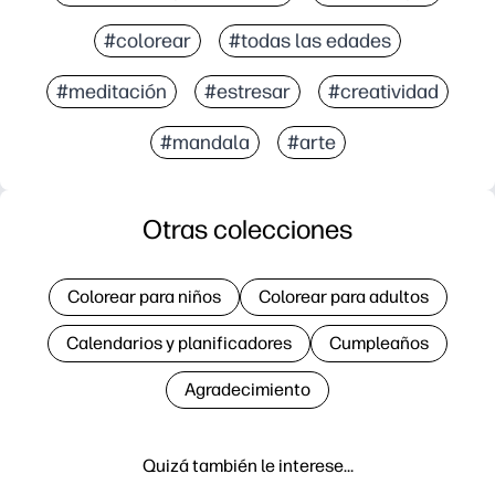
#colorear
#todas las edades
#meditación
#estresar
#creatividad
#mandala
#arte
Otras colecciones
Colorear para niños
Colorear para adultos
Calendarios y planificadores
Cumpleaños
Agradecimiento
Quizá también le interese…